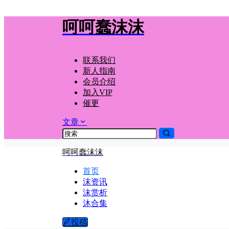
呵呵蠢沫沫
联系我们
新人指南
会员介绍
加入VIP
催更
文章
呵呵蠢沫沫
首页
沫资讯
沫赏析
沐合集
投稿