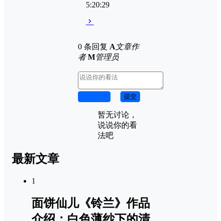
5:20:29
0 条回复
A
文章作
者
M
管理员
取消回复
提交
暂无讨论，
说说你的看
法吧
最新文章
1
面饼仙儿《铃兰》作品
介绍：白色薄纱下的清