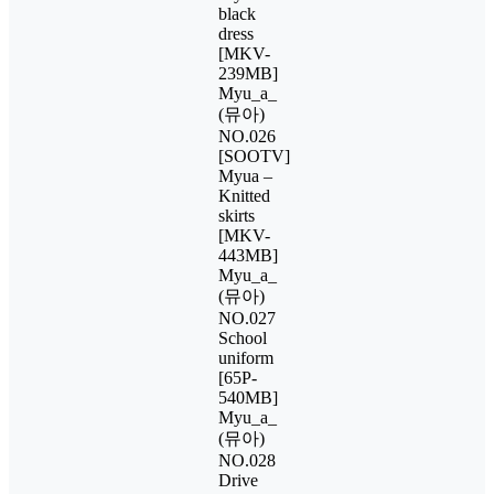
black
dress
[MKV-
239MB]
Myu_a_
(뮤아)
NO.026
[SOOTV]
Myua –
Knitted
skirts
[MKV-
443MB]
Myu_a_
(뮤아)
NO.027
School
uniform
[65P-
540MB]
Myu_a_
(뮤아)
NO.028
Drive