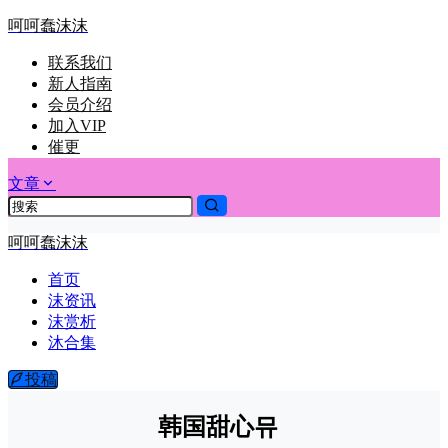
呵呵蠢沫沫
联系我们
新人指南
会员介绍
加入VIP
催更
文章
呵呵蠢沫沫
首页
沫资讯
沫赏析
沐合集
投稿
韩国甜心뮤