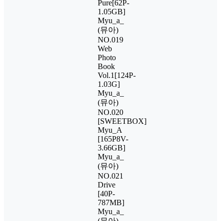
Pure[62P-
1.05GB]
Myu_a_
(뮤아)
NO.019
Web
Photo
Book
Vol.1[124P-
1.03G]
Myu_a_
(뮤아)
NO.020
[SWEETBOX]
Myu_A
[165P8V-
3.66GB]
Myu_a_
(뮤아)
NO.021
Drive
[40P-
787MB]
Myu_a_
(뮤아)