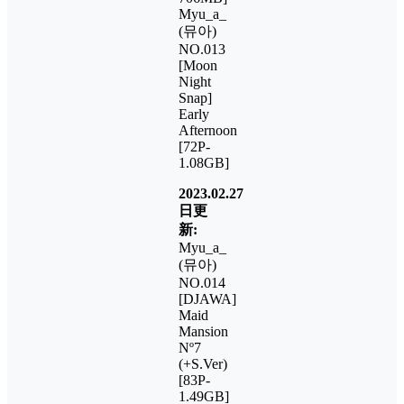
Myu_a_
(뮤아)
NO.013
[Moon
Night
Snap]
Early
Afternoon
[72P-
1.08GB]
2023.02.27
日更
新:
Myu_a_
(뮤아)
NO.014
[DJAWA]
Maid
Mansion
Nº7
(+S.Ver)
[83P-
1.49GB]