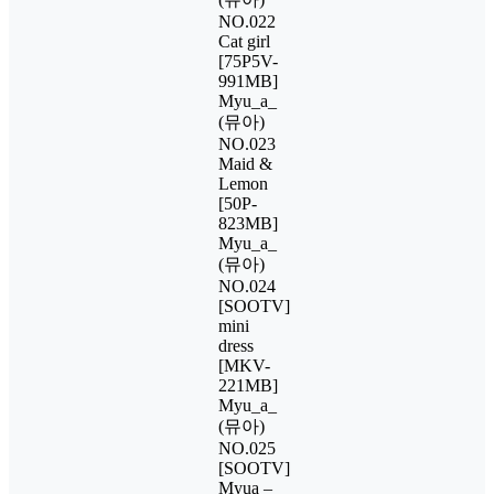
NO.022
Cat girl
[75P5V-
991MB]
Myu_a_
(뮤아)
NO.023
Maid &
Lemon
[50P-
823MB]
Myu_a_
(뮤아)
NO.024
[SOOTV]
mini
dress
[MKV-
221MB]
Myu_a_
(뮤아)
NO.025
[SOOTV]
Myua –