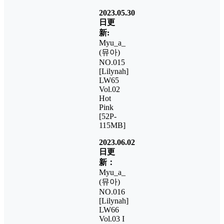
2023.05.30
日更
新:
Myu_a_
(뮤아)
NO.015
[Lilynah]
LW65
Vol.02
Hot
Pink
[52P-
115MB]
2023.06.02
日更
新：
Myu_a_
(뮤아)
NO.016
[Lilynah]
LW66
Vol.03 I