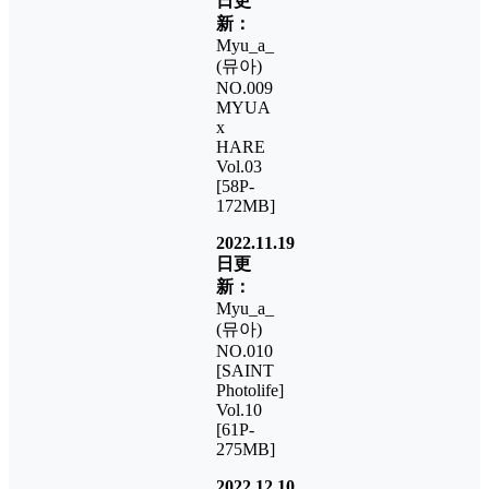
日更
新：
Myu_a_
(뮤아)
NO.009
MYUA
x
HARE
Vol.03
[58P-
172MB]
2022.11.19
日更
新：
Myu_a_
(뮤아)
NO.010
[SAINT
Photolife]
Vol.10
[61P-
275MB]
2022.12.10