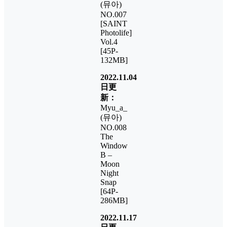
(뮤아)
NO.007
[SAINT
Photolife]
Vol.4
[45P-
132MB]
2022.11.04
日更
新：
Myu_a_
(뮤아)
NO.008
The
Window
B –
Moon
Night
Snap
[64P-
286MB]
2022.11.17