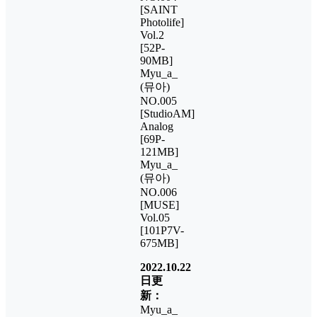
[SAINT
Photolife]
Vol.2
[52P-
90MB]
Myu_a_
(뮤아)
NO.005
[StudioAM]
Analog
[69P-
121MB]
Myu_a_
(뮤아)
NO.006
[MUSE]
Vol.05
[101P7V-
675MB]
2022.10.22
日更
新：
Myu_a_