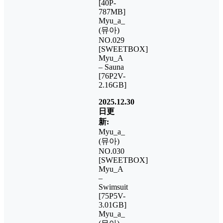
[40P-
787MB]
Myu_a_
(뮤아)
NO.029
[SWEETBOX]
Myu_A
– Sauna
[76P2V-
2.16GB]
2025.12.30
日更
新:
Myu_a_
(뮤아)
NO.030
[SWEETBOX]
Myu_A
–
Swimsuit
[75P5V-
3.01GB]
Myu_a_