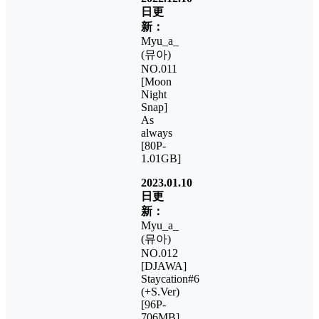
日更
新：
Myu_a_
(뮤아)
NO.011
[Moon
Night
Snap]
As
always
[80P-
1.01GB]
2023.01.10
日更
新：
Myu_a_
(뮤아)
NO.012
[DJAWA]
Staycation#6
(+S.Ver)
[96P-
706MB]