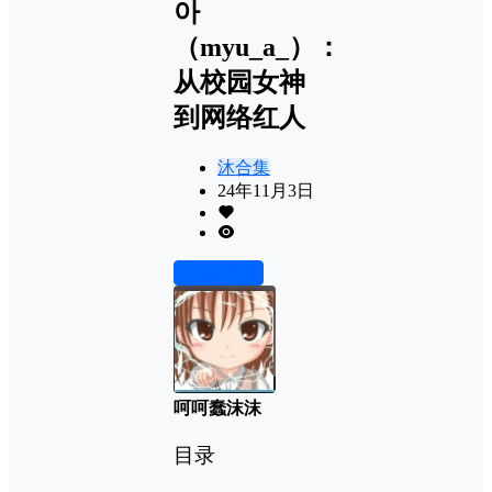
아
（myu_a_）：
从校园女神
到网络红人
沐合集
24年11月3日
前往下载
呵呵蠢沫沫
目录