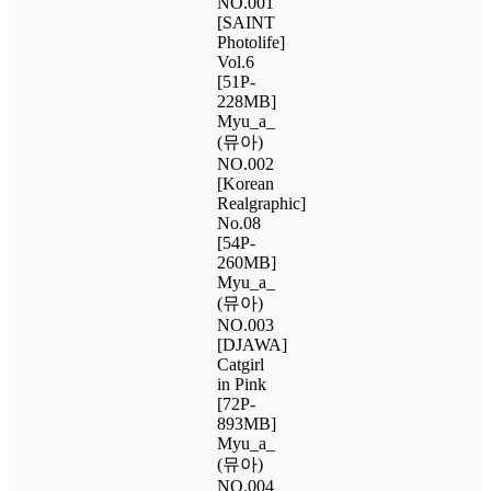
NO.001
[SAINT
Photolife]
Vol.6
[51P-
228MB]
Myu_a_
(뮤아)
NO.002
[Korean
Realgraphic]
No.08
[54P-
260MB]
Myu_a_
(뮤아)
NO.003
[DJAWA]
Catgirl
in Pink
[72P-
893MB]
Myu_a_
(뮤아)
NO.004