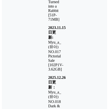
Turned
into a
Rabbit
[51P-
71MB]
2023.11.15
日更
新:
Myu_a_
(뮤아)
NO.017
Pictorial
Sale
[102P1V-
3.62GB]
2025.12.26
日更
新：
Myu_a_
(뮤아)
NO.018
Dark &