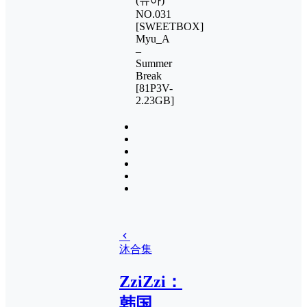
(뮤아)
NO.031
[SWEETBOX]
Myu_A
–
Summer
Break
[81P3V-
2.23GB]
沐合集
ZziZzi：
韩国