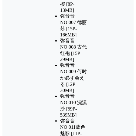
樱 [8P-
13MB]
弥音音
NO.007 德丽
莎 [15P-
166MB]
弥音音
NO.008 古代
红袍 [15P-
29MB]
弥音音
NO.009 何时
か必ず会え
る [12P-
30MB]
弥音音
NO.010 浣溪
沙 [59P-
539MB]
弥音音
NO.011蓝色
魅影 [11P-