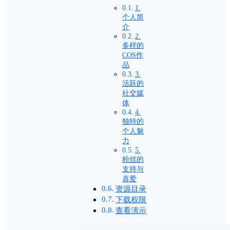
1.
个人简
介
2.
多样的
COS作
品
3.
活跃的
社交媒
体
4.
独特的
个人魅
力
5.
粉丝的
支持与
喜爱
资源目录
下载权限
查看演示