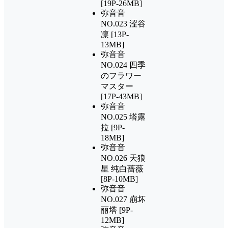
[19P-26MB]
弥音音
NO.023 涩谷
凛 [13P-
13MB]
弥音音
NO.024 四季
のフラワー
マスター
[17P-43MB]
弥音音
NO.025 塔露
拉 [9P-
18MB]
弥音音
NO.026 天狼
星 纯白蔷薇
[8P-10MB]
弥音音
NO.027 崩坏
丽塔 [9P-
12MB]