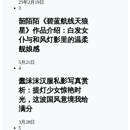
25年2月19日
3
韶陌陌《碧蓝航线天狼
星》作品介绍：白发女
仆与和风灯影里的温柔
舰娘感
5月21日
4
蠢沫沫汉服私影写真赏
析：提灯少女惊艳时
光，这波国风意境我给
满分
3月28日
5