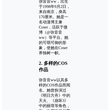
弥音音ww，出生
于1998年9月2日，
来自南京，身高
170厘米。她是一
名动漫博主兼
Coser，活跃于微
博（@弥音音
ww）等平台。她
的可萌可御的形
象，使她在Coser
界独树一帜。
2.
多样的COS
作品
弥音音ww以其多
样的COS作品而闻
名。她曾扮演过
《明日方舟》中的
天火、《崩坏3》
中的丽塔等角色，