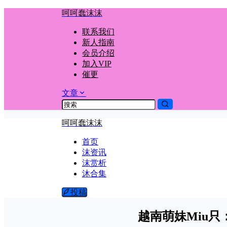
呵呵蠢沫沫
联系我们
新人指南
会员介绍
加入VIP
催更
文章
呵呵蠢沫沫
首页
沫资讯
沫赏析
沐合集
投稿
越南萌妹Miu只：