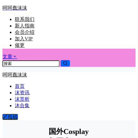
呵呵蠢沫沫
联系我们
新人指南
会员介绍
加入VIP
催更
文章
呵呵蠢沫沫
首页
沫资讯
沫赏析
沐合集
投稿
国外Cosplay