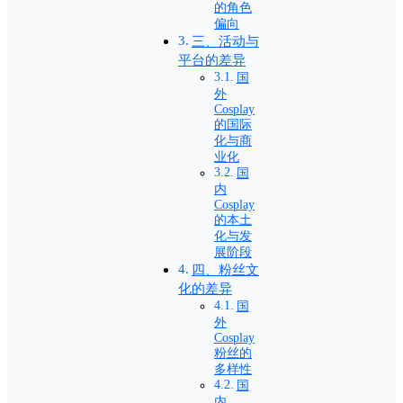
的角色
偏向
三、活动与
平台的差异
国
外
Cosplay
的国际
化与商
业化
国
内
Cosplay
的本土
化与发
展阶段
四、粉丝文
化的差异
国
外
Cosplay
粉丝的
多样性
国
内