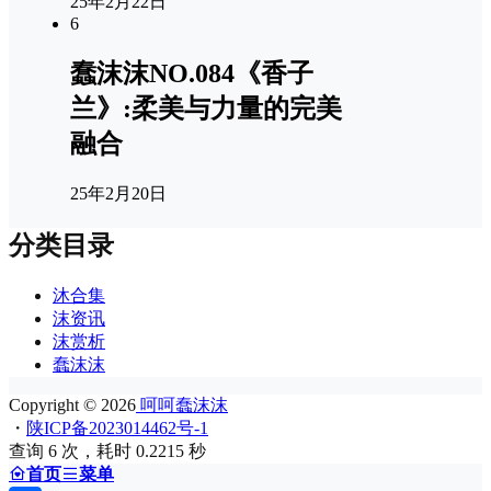
25年2月22日
6
蠢沫沫NO.084《香子
兰》:柔美与力量的完美
融合
25年2月20日
分类目录
沐合集
沫资讯
沫赏析
蠢沫沫
Copyright © 2026
呵呵蠢沫沫
・
陕ICP备2023014462号-1
查询 6 次，耗时 0.2215 秒
首页
菜单