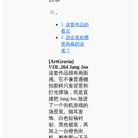
这套作品的
看点
适合喜欢哪
类风格的读
者？
[ArtGravia]
VOL.264 Jang Joo
这套作品很有画面
感。它不像普通棚
拍那样只靠背景和
灯光撑场，而是直
接把 Jang Joo 放进
了一个街机游戏的
场景里。猫耳发
饰、白色短袖衬
衫、黑色裙装，再
加上一台橙色街
机，整套图一下子