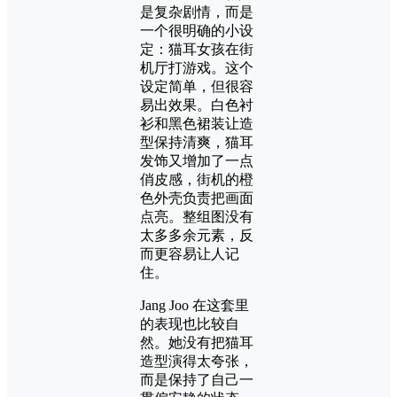
是复杂剧情，而是
一个很明确的小设
定：猫耳女孩在街
机厅打游戏。这个
设定简单，但很容
易出效果。白色衬
衫和黑色裙装让造
型保持清爽，猫耳
发饰又增加了一点
俏皮感，街机的橙
色外壳负责把画面
点亮。整组图没有
太多多余元素，反
而更容易让人记
住。
Jang Joo 在这套里
的表现也比较自
然。她没有把猫耳
造型演得太夸张，
而是保持了自己一