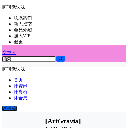
呵呵蠢沫沫
联系我们
新人指南
会员介绍
加入VIP
催更
文章
呵呵蠢沫沫
首页
沫资讯
沫赏析
沐合集
投稿
[ArtGravia]