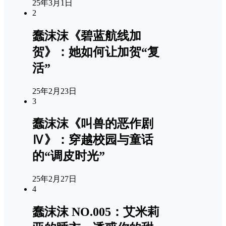
25年3月1日
2
蠢沫沫《碧蓝航线加
贺》：她如何让加贺“复
活”
25年2月23日
3
蠢沫沫《叫兽的恶作剧
Ⅳ》：穿越校园与童话
的“调皮时光”
25年2月27日
4
蠢沫沫 NO.005：艾米莉