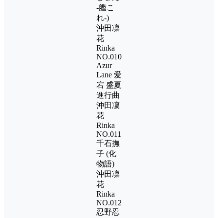
-艦こ
れ-)
沖田凜
花
Rinka
NO.010
Azur
Lane 爱
宕 盛夏
進行曲
沖田凜
花
Rinka
NO.011
千石撫
子 (化
物語)
沖田凜
花
Rinka
NO.012
忍野忍