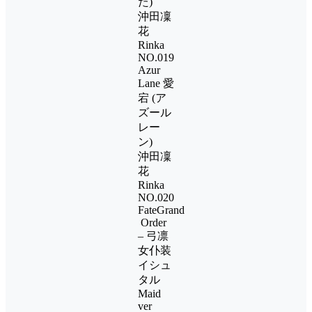
た)
沖田凜
花
Rinka
NO.019
Azur
Lane 愛
宕 (ア
ズール
レー
ン)
沖田凜
花
Rinka
NO.020
FateGrand
Order
– 弓凛
女仆装
イシュ
タル
Maid
ver