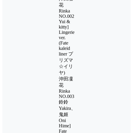
花
Rinka
NO.002
Yui &
kitty]
Lingerie
ver.
(Fate
kaleid
liner プ
リズマ
☆イリ
ヤ)
沖田凜
花
Rinka
NO.003
鈴鈴
Yakira、
鬼姬
Oni
Hime]
Fate