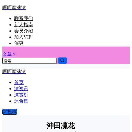
呵呵蠢沫沫
联系我们
新人指南
会员介绍
加入VIP
催更
文章
呵呵蠢沫沫
首页
沫资讯
沫赏析
沐合集
投稿
沖田凜花