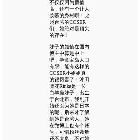
不仅仅因为颜值
高，还有一个让人
羡慕的身材哦！比
起台湾的COSER
们，她绝对是顶尖
的存在！
妹子的颜值在国内
博主中算是中上
吧，毕竟宝岛人口
有限，能有这样的
COSER小姐姐真
的很厉害了！沖田
凛花Rinka是一位
白羊座妹子，出生
于台北市，我刚开
始还以为她是日本
的呢，后来才了解
到她是台湾人。她
在微博上也有个账
号，可惜粉丝数量
还不太多，不过她