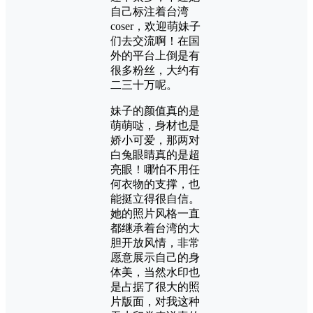
自己标注着台湾
coser，欢迎萌妹子
们去交流啊！在国
外的平台上倒是有
很多粉丝，大约有
二三十万呢。
妹子的颜值真的是
萌萌哒，身材也是
娇小可爱，那两对
白兔眼睛真的是超
亮眼！哪怕不用任
何衣物的支撑，也
能挺立得很自信。
她的照片风格一直
都继承着台湾的大
胆开放风情，非常
愿意展示自己的身
体美，当然水印也
是占据了很大的照
片版面，对我这种