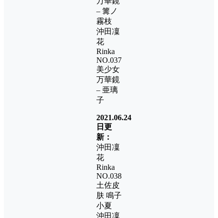
万華鏡
– 篝ノ
霧枝
沖田凜
花
Rinka
NO.037
美少女
万華鏡
– 亜璃
子
2021.06.24
日更
新：
沖田凜
花
Rinka
NO.038
土佐皮
肤 鳴子
小夏
沖田凜