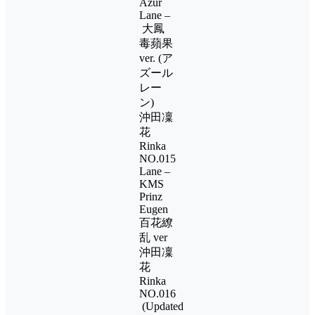
Azur
Lane –
大鳳
毒蘋果
ver. (ア
ズール
レー
ン)
沖田凜
花
Rinka
NO.015
Lane –
KMS
Prinz
Eugen
百花繚
乱 ver
沖田凜
花
Rinka
NO.016
(Updated