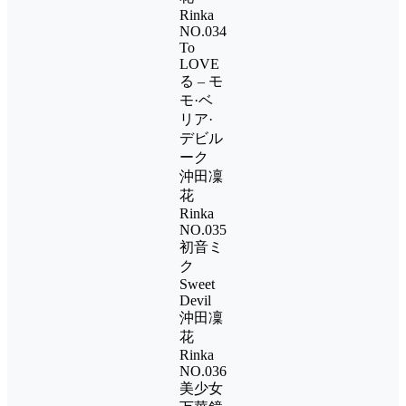
Rinka
NO.034
To
LOVE
る – モ
モ·ベ
リア·
デビル
ーク
沖田凜
花
Rinka
NO.035
初音ミ
ク
Sweet
Devil
沖田凜
花
Rinka
NO.036
美少女