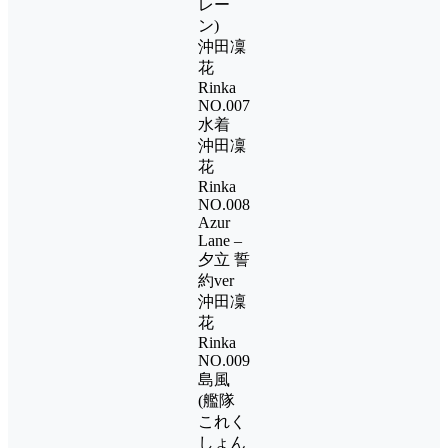
レー
ン)
沖田凜
花
Rinka
NO.007
水着
沖田凜
花
Rinka
NO.008
Azur
Lane –
夕立 誓
約ver
沖田凜
花
Rinka
NO.009
島風
(艦隊
これく
しょん