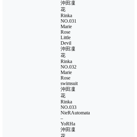
沖田凜
花
Rinka
NO.031
Marie
Rose
Little
Devil
沖田凜
花
Rinka
NO.032
Marie
Rose
swimsuit
沖田凜
花
Rinka
NO.033
NieRAutomata
–
YoRHa
沖田凜
花