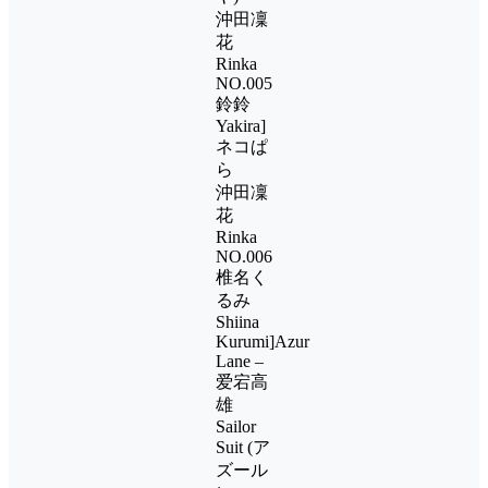
沖田凜
花
Rinka
NO.005
鈴鈴
Yakira]
ネコぱ
ら
沖田凜
花
Rinka
NO.006
椎名く
るみ
Shiina
Kurumi]Azur
Lane –
爱宕高
雄
Sailor
Suit (ア
ズール