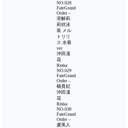
NO.028
FateGrand
Order –
溶解莉
莉丝泳
装 メル
トリリ
ス 水着
ver
沖田凜
花
Rinka
NO.029
FateGrand
Order –
楊貴妃
沖田凜
花
Rinka
NO.030
FateGrand
Order –
虞美人