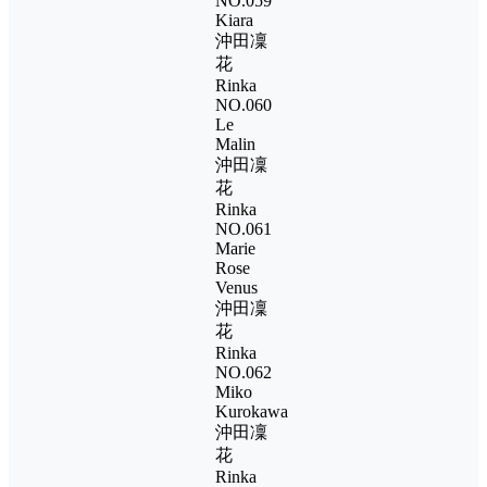
NO.059
Kiara
沖田凜
花
Rinka
NO.060
Le
Malin
沖田凜
花
Rinka
NO.061
Marie
Rose
Venus
沖田凜
花
Rinka
NO.062
Miko
Kurokawa
沖田凜
花
Rinka