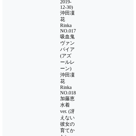
2019-
12-30)
沖田凜
花
Rinka
NO.017
吸血鬼
ヴァン
パイア
(アズ
ールレ
ーン)
沖田凜
花
Rinka
NO.018
加藤恵
水着
ver. (冴
えない
彼女の
育てか