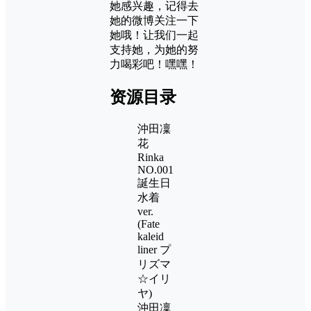
她感兴趣，记得去
她的微博关注一下
她哦！让我们一起
支持她，为她的努
力喝彩吧！嘿嘿！
资源目录
沖田凜
花
Rinka
NO.001
誕生日
水着
ver.
(Fate
kaleid
liner プ
リズマ
☆イリ
ヤ)
沖田凜