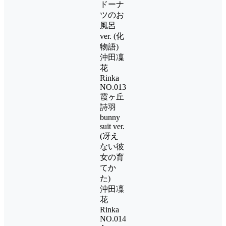
ドーナ
ツのお
風呂
ver. (化
物語)
沖田凜
花
Rinka
NO.013
霞ヶ丘
詩羽
bunny
suit ver.
(冴え
ない彼
女の育
てか
た)
沖田凜
花
Rinka
NO.014