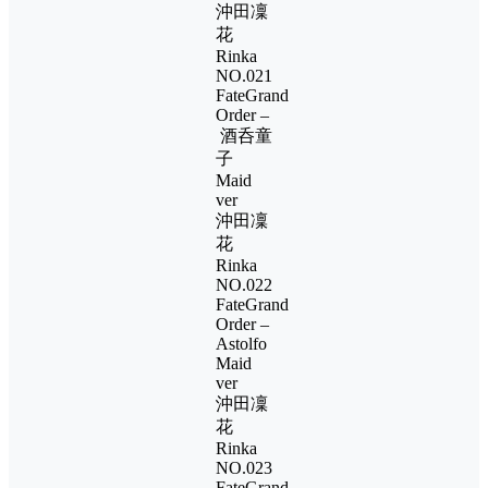
沖田凜
花
Rinka
NO.021
FateGrand
Order –
酒呑童
子
Maid
ver
沖田凜
花
Rinka
NO.022
FateGrand
Order –
Astolfo
Maid
ver
沖田凜
花
Rinka
NO.023
FateGrand