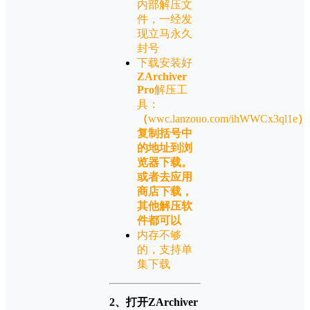
内部解压文
件，一经发
现立马永久
封号
下载安装好
ZArchiver
Pro
解压工
具：
（
wwc.lanzouo.com/ihWWCx3ql1e
）
复制括号中
的地址到浏
览器下载。
或者去应用
商店下载，
其他解压软
件都可以
内存不够
的，支持单
集下载
2、打开ZArchiver