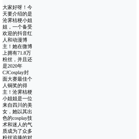
大家好呀！今
天要介绍的是
沧霁桔梗小姐
姐，一个备受
欢迎的抖音红
人和动漫博
主！她在微博
上拥有71.8万
粉丝，并且还
是2020年
CJCosplay封
面大赛最佳个
人铜奖的得
主！沧霁桔梗
小姐姐是一位
来自四川的美
女，她以其出
色的cosplay技
术和迷人的气
质成为了众多
粉丝追捧的对