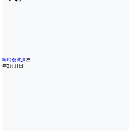
呵呵蠢沫沫
25
年2月11日