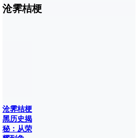
沧霁桔梗
沧霁桔梗
黑历史揭
秘：从荣