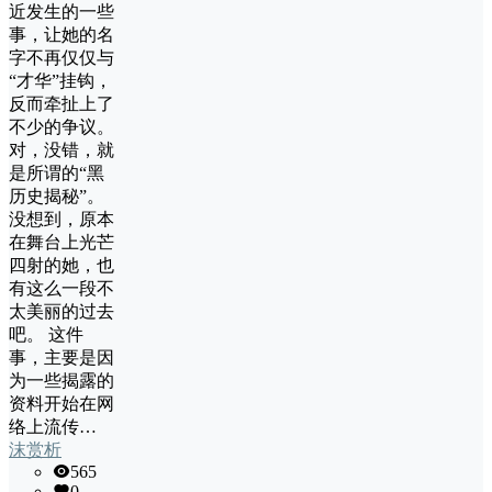
近发生的一些
事，让她的名
字不再仅仅与
“才华”挂钩，
反而牵扯上了
不少的争议。
对，没错，就
是所谓的“黑
历史揭秘”。
没想到，原本
在舞台上光芒
四射的她，也
有这么一段不
太美丽的过去
吧。 这件
事，主要是因
为一些揭露的
资料开始在网
络上流传…
沫赏析
565
0