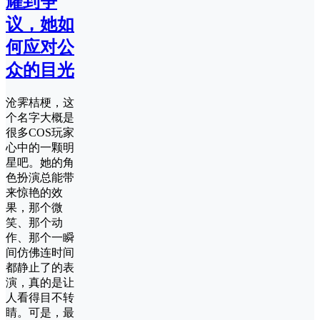
耀到争
议，她如
何应对公
众的目光
沧霁桔梗，这
个名字大概是
很多COS玩家
心中的一颗明
星吧。她的角
色扮演总能带
来惊艳的效
果，那个微
笑、那个动
作、那个一瞬
间仿佛连时间
都静止了的表
演，真的是让
人看得目不转
睛。可是，最