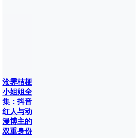
沧霁桔梗
小姐姐全
集：抖音
红人与动
漫博主的
双重身份