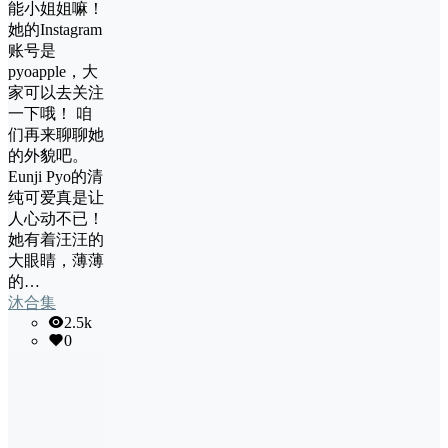
能小姐姐嘛！
她的Instagram
账号是
pyoapple，大
家可以去关注
一下哦！ 咱
们再来聊聊她
的外貌吧。
Eunji Pyo的清
纯可爱真是让
人心动不已！
她有着汪汪的
大眼睛，薄薄
的…
沐合集
2.5k
0